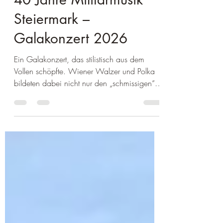
40 Jahre Militärmusik
Steiermark –
Galakonzert 2026
Ein Galakonzert, das stilistisch aus dem
Vollen schöpfte. Wiener Walzer und Polka
bildeten dabei nicht nur den „schmissigen“
Rahmen zum Einklang, sondern setzten auch
einen Qualitätsmaßstab. Mit dem Walzer
„Hereinspaziert“ von Carl Michael Ziehrer
zeigte das Orchester, wie elegant es den
typischen Wiener Schwung trägt, ohne den
Klang zu beschweren, genau jene Art von
Musizieren, bei der der federnde Puls mehr
zählt als bloße Lautstärke. Ein besonderer
Höhepunkt war das Stück