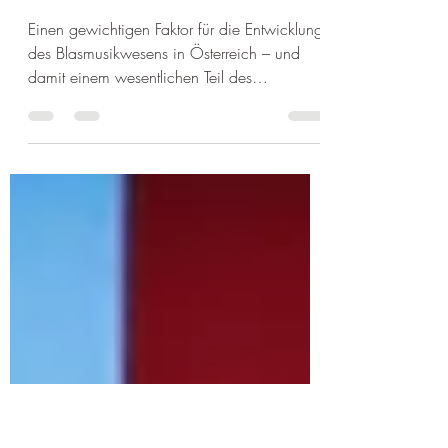
"Zauber der
Militärmusik"
Einen gewichtigen Faktor für die Entwicklung
des Blasmusikwesens in Österreich – und
damit einem wesentlichen Teil des
nationalen...