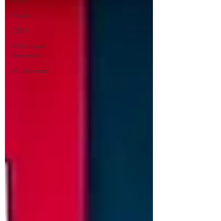
Festakt
ÖBH
Militärmusik
Steiermark
Musikeinsatz