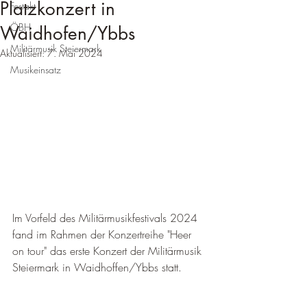
Platzkonzert in
Festakt
ÖBH
Waidhofen/Ybbs
Militärmusik Steiermark
Aktualisiert:
7. Mai 2024
Musikeinsatz
Im Vorfeld des Militärmusikfestivals 2024 
fand im Rahmen der Konzertreihe "Heer 
on tour" das erste Konzert der Militärmusik 
Steiermark in Waidhoffen/Ybbs statt.