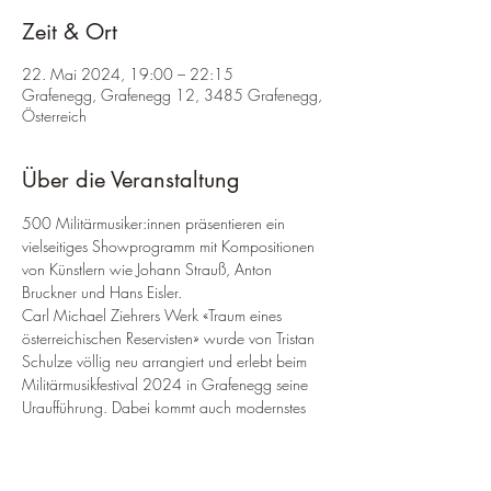
Zeit & Ort
22. Mai 2024, 19:00 – 22:15
Grafenegg, Grafenegg 12, 3485 Grafenegg,
Österreich
Über die Veranstaltung
500 Militärmusiker:innen präsentieren ein 
vielseitiges Showprogramm mit Kompositionen 
von Künstlern wie Johann Strauß, Anton 
Bruckner und Hans Eisler.
Carl Michael Ziehrers Werk «Traum eines 
österreichischen Reservisten» wurde von Tristan 
Schulze völlig neu arrangiert und erlebt beim 
Militärmusikfestival 2024 in Grafenegg seine 
Uraufführung. Dabei kommt auch modernstes 
Gerät des Österreichischen Bundesheeres zum 
Einsatz. Dem Publikum wird durch diese 
Inszenierung ein einmaliges Erlebnis für alle 