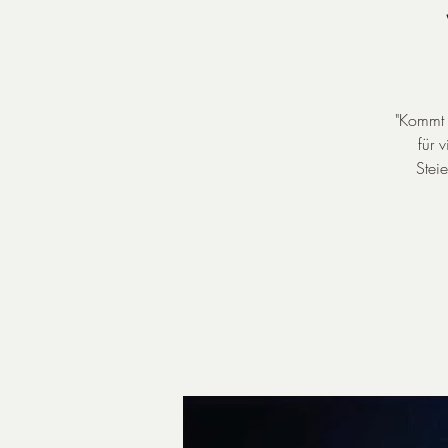
"Kommt i
für 
Stei