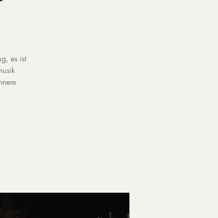
t
g, es ist
musik
nnere