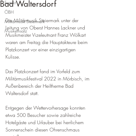
Bad Waltersdorf
Festakt
ÖBH
Die Militärmusik Steiermark unter der 
Militärmusik Steiermark
Leitung von Oberst Hannes Lackner und 
Musikeinsatz
Musikmeister Vizeleutnant Franz Wölkart 
waren am Freitag die Hauptakteure beim 
Platzkonzert vor einer einzigartigen 
Kulisse.
Das Platzkonzert fand im Vorfeld zum 
Militärmusikfestival 2022 in Mörbisch, im 
Außenbereich der Heiltherme Bad 
Waltersdorf statt.
Entgegen der Wettervorhersage konnten 
etwa 500 Besucher sowie zahlreiche 
Hotelgäste und Urlauber bei herrlichem 
Sonnenschein diesen Ohrenschmaus 