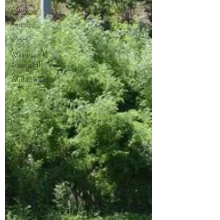
Musik
Festakt
ÖBH
Militärmusik
Steiermark
Musikeinsatz